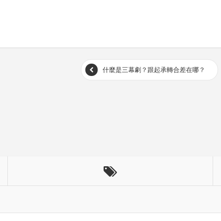
什麼是三幕劇？跟起承轉合差在哪？