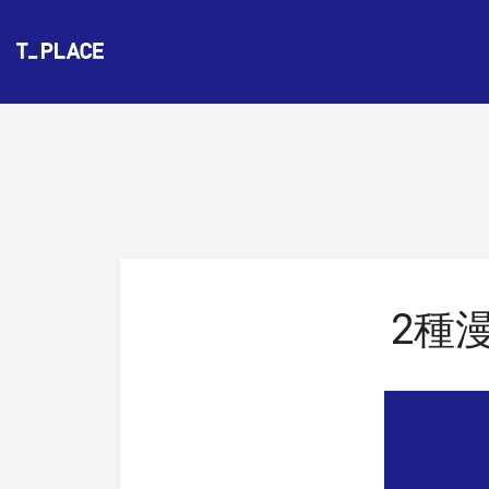
Bo
ok
Na
vig
ati
on
2種